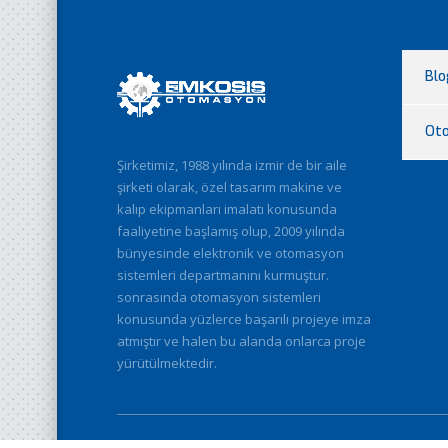
Blo
Ot
Şirketimiz, 1988 yılında izmir de bir aile
şirketi olarak, özel tasarım makine ve
kalıp ekipmanları imalatı konusunda
faaliyetine başlamış olup, 2009 yılında
bünyesinde elektronik ve otomasyon
sistemleri departmanını kurmuştur.
sonrasında otomasyon sistemleri
konusunda yüzlerce başarılı projeye imza
atmıştır ve halen bu alanda onlarca proje
yürütülmektedir.
© 2026
EMKOSİS OTOMASYON
. Tüm Hakları Saklıdır