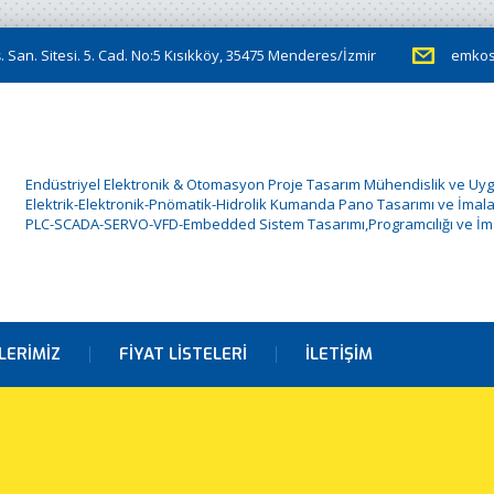
 San. Sitesi. 5. Cad. No:5 Kısıkköy, 35475 Menderes/İzmir
emkos
Endüstriyel Elektronik & Otomasyon Proje Tasarım Mühendislik ve Uy
Elektrik-Elektronik-Pnömatik-Hidrolik Kumanda Pano Tasarımı ve İmala
PLC-SCADA-SERVO-VFD-Embedded Sistem Tasarımı,Programcılığı ve İma
LERIMIZ
FIYAT LISTELERI
İLETIŞIM