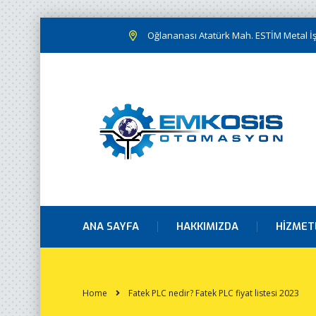
Oğlananası Atatürk Mah. ESTİM Metal İş.
ANA SAYFA
HAKKIMIZDA
HIZMET
Home
Fatek PLC nedir? Fatek PLC fiyat listesi 2023