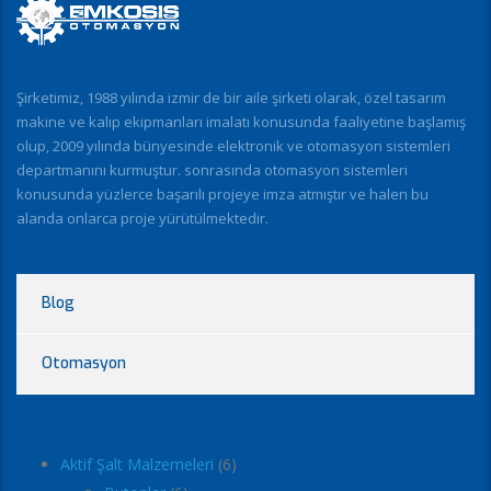
Şirketimiz, 1988 yılında izmir de bir aile şirketi olarak, özel tasarım
makine ve kalıp ekipmanları imalatı konusunda faaliyetine başlamış
olup, 2009 yılında bünyesinde elektronik ve otomasyon sistemleri
departmanını kurmuştur. sonrasında otomasyon sistemleri
konusunda yüzlerce başarılı projeye imza atmıştır ve halen bu
alanda onlarca proje yürütülmektedir.
Blog
Otomasyon
Aktif Şalt Malzemeleri
6