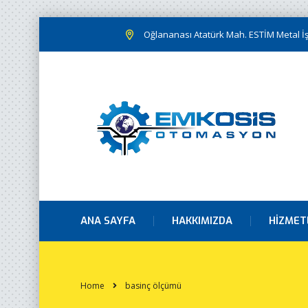
Oğlananası Atatürk Mah. ESTİM Metal İş.
ANA SAYFA
HAKKIMIZDA
HIZMET
Home
basinç ölçümü