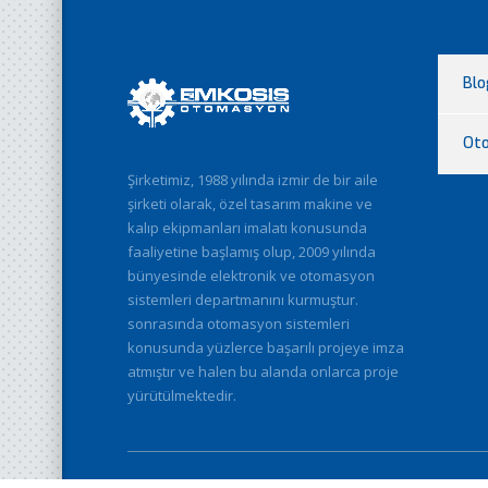
Blo
Ot
Şirketimiz, 1988 yılında izmir de bir aile
şirketi olarak, özel tasarım makine ve
kalıp ekipmanları imalatı konusunda
faaliyetine başlamış olup, 2009 yılında
bünyesinde elektronik ve otomasyon
sistemleri departmanını kurmuştur.
sonrasında otomasyon sistemleri
konusunda yüzlerce başarılı projeye imza
atmıştır ve halen bu alanda onlarca proje
yürütülmektedir.
© 2026
EMKOSİS OTOMASYON
. Tüm Hakları Saklıdır