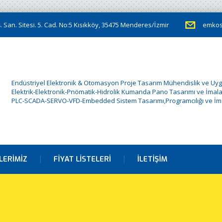
 San. Sitesi. 5. Cad. No:5 Kısıkköy, 35475 Menderes/İzmir
emkos
Endüstriyel Elektronik & Otomasyon Proje Tasarım Mühendislik ve Uy
Elektrik-Elektronik-Pnömatik-Hidrolik Kumanda Pano Tasarımı ve İmala
PLC-SCADA-SERVO-VFD-Embedded Sistem Tasarımı,Programcılığı ve İma
LERIMIZ
FIYAT LISTELERI
İLETIŞIM