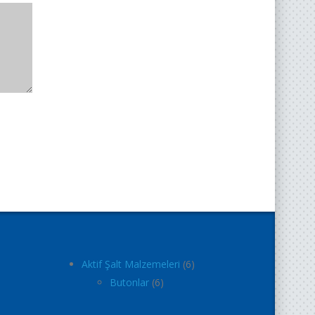
Aktif Şalt Malzemeleri
6
Butonlar
6