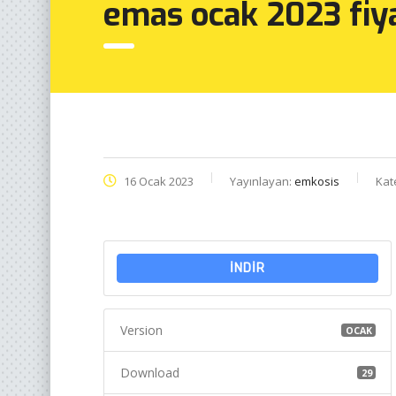
emas ocak 2023 fiya
16 Ocak 2023
Yayınlayan:
emkosis
Kat
İNDİR
Version
OCAK
Download
29