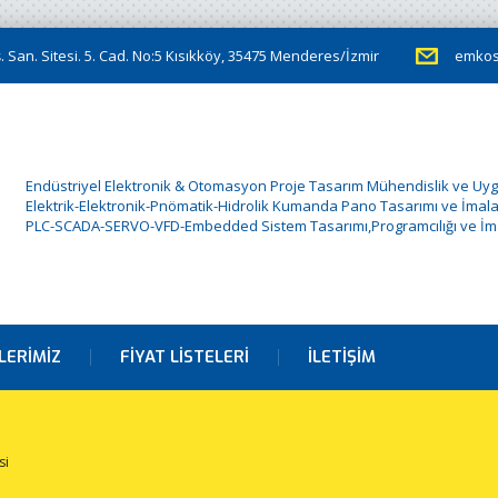
 San. Sitesi. 5. Cad. No:5 Kısıkköy, 35475 Menderes/İzmir
emkos
Endüstriyel Elektronik & Otomasyon Proje Tasarım Mühendislik ve Uy
Elektrik-Elektronik-Pnömatik-Hidrolik Kumanda Pano Tasarımı ve İmala
PLC-SCADA-SERVO-VFD-Embedded Sistem Tasarımı,Programcılığı ve İma
LERIMIZ
FIYAT LISTELERI
İLETIŞIM
si