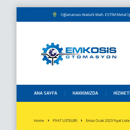
Oğlananası Atatürk Mah. ESTİM Metal İş.
ANA SAYFA
HAKKIMIZDA
HIZMET
Home
FİYAT LİSTELERİ
Emas Ocak 2023 Fiyat Liste