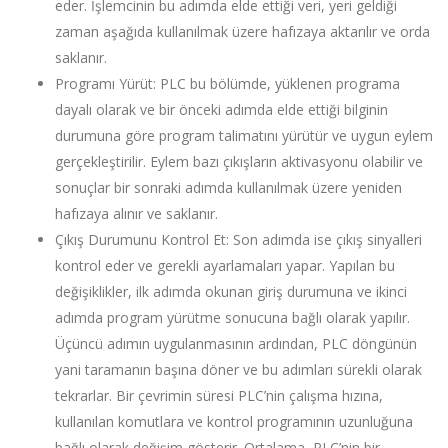
eder. İşlemcinin bu adımda elde ettiği veri, yeri geldiği
zaman aşağıda kullanılmak üzere hafızaya aktarılır ve orda
saklanır.
Programı Yürüt: PLC bu bölümde, yüklenen programa
dayalı olarak ve bir önceki adımda elde ettiği bilginin
durumuna göre program talimatını yürütür ve uygun eylem
gerçekleştirilir. Eylem bazı çıkışların aktivasyonu olabilir ve
sonuçlar bir sonraki adımda kullanılmak üzere yeniden
hafızaya alınır ve saklanır.
Çıkış Durumunu Kontrol Et: Son adımda ise çıkış sinyalleri
kontrol eder ve gerekli ayarlamaları yapar. Yapılan bu
değişiklikler, ilk adımda okunan giriş durumuna ve ikinci
adımda program yürütme sonucuna bağlı olarak yapılır.
Üçüncü adımın uygulanmasının ardından, PLC döngünün
yani taramanın başına döner ve bu adımları sürekli olarak
tekrarlar. Bir çevrimin süresi PLC’nin çalışma hızına,
kullanılan komutlara ve kontrol programının uzunluğuna
bağlı olarak değişim gösterir. Ortalama PLC’nin bir