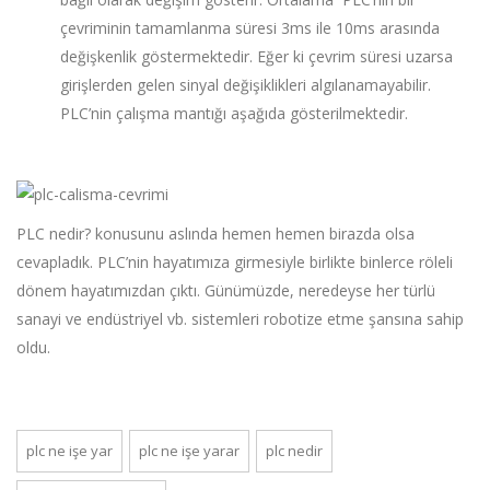
çevriminin tamamlanma süresi 3ms ile 10ms arasında
değişkenlik göstermektedir. Eğer ki çevrim süresi uzarsa
girişlerden gelen sinyal değişiklikleri algılanamayabilir.
PLC’nin çalışma mantığı aşağıda gösterilmektedir.
PLC nedir? konusunu aslında hemen hemen birazda olsa
cevapladık. PLC’nin hayatımıza girmesiyle birlikte binlerce röleli
dönem hayatımızdan çıktı. Günümüzde, neredeyse her türlü
sanayi ve endüstriyel vb. sistemleri robotize etme şansına sahip
oldu.
plc ne işe yar
plc ne işe yarar
plc nedir