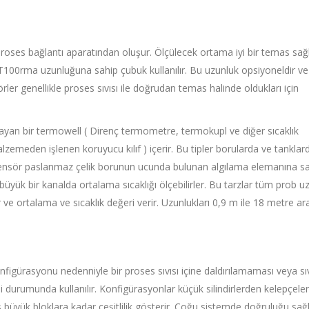
r proses bağlantı aparatından oluşur. Ölçülecek ortama iyi bir temas sa
PT100
rma uzunluğuna sahip çubuk kullanılır. Bu uzunluk opsiyoneldir ve
rler genellikle proses sıvısı ile doğrudan temas halinde oldukları için
layan bir termowell ( Direnç termometre, termokupl ve diğer sıcaklık
zemeden işlenen koruyucu kılıf ) içerir. Bu tipler borularda ve tanklard
ok sensör paslanmaz çelik borunun ucunda bulunan algılama elemanına sah
üyük bir kanalda ortalama sıcaklığı ölçebilirler. Bu tarzlar tüm prob u
ve ortalama ve sıcaklık değeri verir. Uzunlukları 0,9 m ile 18 metre ar
figürasyonu nedenniyle bir proses sıvısı içine daldırılamaması veya sı
i durumunda kullanılır. Konfigürasyonlar küçük silindirlerden kelepçeler
ış büyük bloklara kadar çeşitlilik gösterir. Çoğu sistemde doğruluğu sa