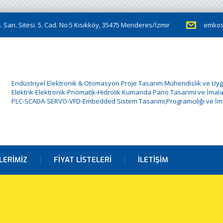
 San. Sitesi. 5. Cad. No:5 Kısıkköy, 35475 Menderes/İzmir
emkos
Endüstriyel Elektronik & Otomasyon Proje Tasarım Mühendislik ve Uy
Elektrik-Elektronik-Pnömatik-Hidrolik Kumanda Pano Tasarımı ve İmala
PLC-SCADA-SERVO-VFD-Embedded Sistem Tasarımı,Programcılığı ve İma
LERIMIZ
FIYAT LISTELERI
İLETIŞIM