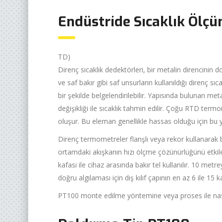
Endüstride Sıcaklık Ölç
TD)
Direnç sıcaklık dedektörleri, bir metalin direncinin do
ve saf bakır gibi saf unsurların kullanıldığı direnç s
bir şekilde belgelendirilebilir. Yapısında bulunan metal
değişikliği ile sıcaklık tahmin edilir. Çoğu RTD term
oluşur. Bu eleman genellikle hassas olduğu için bu yüz
Direnç termometreler flanşlı veya rekor kullanarak 
ortamdaki akışkanın hızı ölçme çözünürlüğünü etkileye
kafası ile cihaz arasında bakır tel kullanılır. 10 metr
doğru algılaması için dış kılıf çapının en az 6 ile 15 
PT100 monte edilme yöntemine veya proses ile nasıl