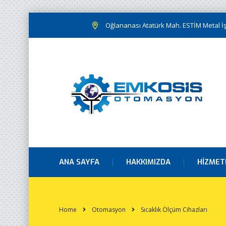
Oğlananası Atatürk Mah. ESTİM Metal İş.
ANA SAYFA
HAKKIMIZDA
HIZMET
Home
Otomasyon
Sıcaklık Ölçüm Cihazları