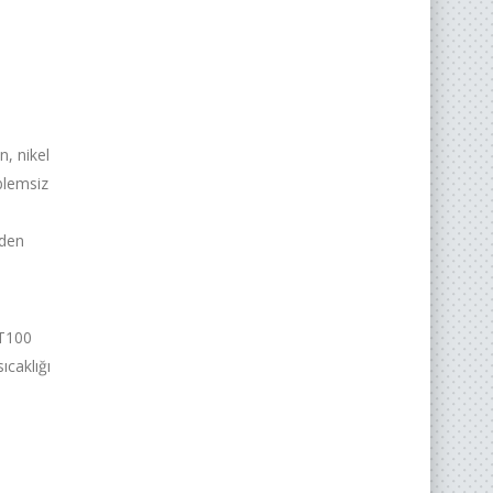
n, nikel
oblemsiz
lden
ı
PT100
ıcaklığı