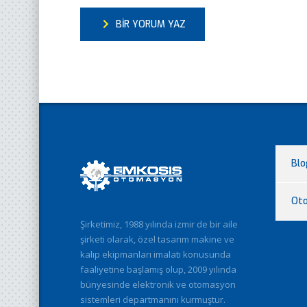
BIR YORUM YAZ
Blo
Ot
Şirketimiz, 1988 yılında izmir de bir aile
şirketi olarak, özel tasarım makine ve
kalıp ekipmanları imalatı konusunda
faaliyetine başlamış olup, 2009 yılında
bünyesinde elektronik ve otomasyon
sistemleri departmanını kurmuştur.