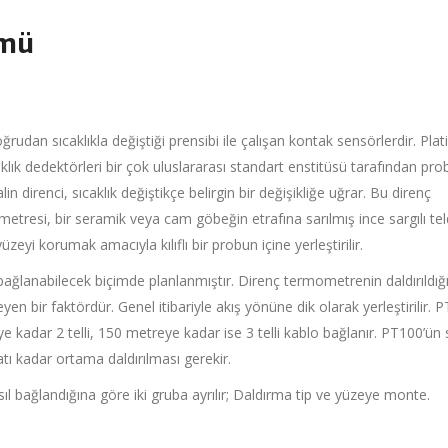
ümü
ğrudan sıcaklıkla değiştiği prensibi ile çalışan kontak sensörlerdir. Plati
ıcaklık dedektörleri bir çok uluslararası standart enstitüsü tarafından pr
in direnci, sıcaklık değiştikçe belirgin bir değişikliğe uğrar. Bu direnç
ometresi, bir seramik veya cam göbeğin etrafına sarılmış ince sargılı te
eyi korumak amacıyla kılıflı bir probun içine yerleştirilir.
bağlanabilecek biçimde planlanmıştır. Direnç termometrenin daldırıldığ
n bir faktördür. Genel itibariyle akış yönüne dik olarak yerleştirilir. 
eye kadar 2 telli, 150 metreye kadar ise 3 telli kablo bağlanır. PT100’ün s
katı kadar ortama daldırılması gerekir.
 bağlandığına göre iki gruba ayrılır; Daldırma tip ve yüzeye monte.