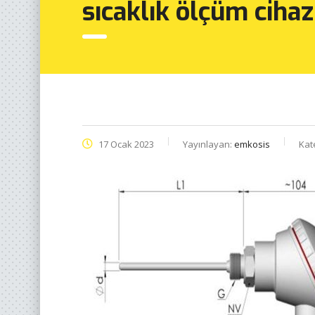
sıcaklık ölçüm cihaz
17 Ocak 2023
Yayınlayan:
emkosis
Kat