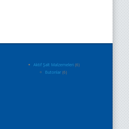
Aktif Şalt Malzemeleri
6
Butonlar
6