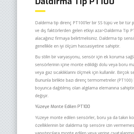
Daldırma Tip PT100
Daldırma tip direnç PT100’ler bir SS tüpü ve bir tü
ve dış faktörlerden gelen etkiyi aza>
Daldırma Tip 
alacağınız firmaya belirtmelisiniz. Daldırma tip sensö
genellikle en iyi ölçüm hassasiyetine sahiptir.
Bu stilin bir varyasyonu, sensör için ek koruma sağ
sensörlerinin içine monte edildiği dolu veya boru mal
veya gaz sıcaklıklarını ölçmek için kullanılır. Birç
Bununla birlikte bazı direnç termometreler (PT100) b
boyunca dağıtılmış olan algılama elemanına sahiptir 
değişir.
Yüzeye Monte Edilen PT100
Yüzeye monte edilen sensörler, boru ya da takın kon
özelliklerinin bir daldırma tip sensöre izin vermemes
yapıştırıcılara monte edilen veya yerine cıvatalanm