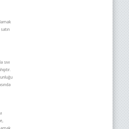
ğlamak
 satın
a sıvı
iptir.
zunluğu
asında
vı
e,
ğlamak