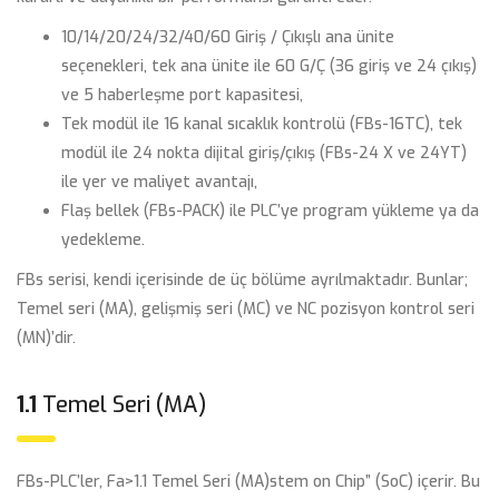
10/14/20/24/32/40/60 Giriş / Çıkışlı ana ünite
seçenekleri, tek ana ünite ile 60 G/Ç (36 giriş ve 24 çıkış)
ve 5 haberleşme port kapasitesi,
Tek modül ile 16 kanal sıcaklık kontrolü (FBs-16TC), tek
modül ile 24 nokta dijital giriş/çıkış (FBs-24 X ve 24YT)
ile yer ve maliyet avantajı,
Flaş bellek (FBs-PACK) ile PLC’ye program yükleme ya da
yedekleme.
FBs serisi, kendi içerisinde de üç bölüme ayrılmaktadır. Bunlar;
Temel seri (MA), gelişmiş seri (MC) ve NC pozisyon kontrol seri
(MN)’dir.
1.1
Temel Seri (MA)
FBs-PLC’ler, Fa>
1.1
Temel Seri (MA)
stem on Chip” (SoC) içerir. Bu