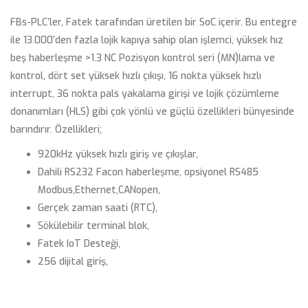
FBs-PLC’ler, Fatek tarafından üretilen bir SoC içerir. Bu entegre
ile 13.000’den fazla lojik kapıya sahip olan işlemci, yüksek hız
beş haberleşme >
1.3 NC Pozisyon kontrol seri (MN)
lama ve
kontrol, dört set yüksek hızlı çıkışı, 16 nokta yüksek hızlı
interrupt, 36 nokta pals yakalama girişi ve lojik çözümleme
donanımları (HLS) gibi çok yönlü ve güçlü özellikleri bünyesinde
barındırır. Özellikleri;
920kHz yüksek hızlı giriş ve çıkışlar,
Dahili RS232 Facon haberleşme, opsiyonel RS485
Modbus,Ethernet,CANopen,
Gerçek zaman saati (RTC),
Sökülebilir terminal blok,
Fatek IoT Desteği,
256 dijital giriş,