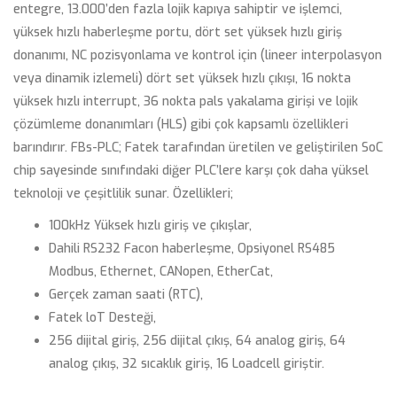
entegre, 13.000’den fazla lojik kapıya sahiptir ve işlemci,
yüksek hızlı haberleşme portu, dört set yüksek hızlı giriş
donanımı, NC pozisyonlama ve kontrol için (lineer interpolasyon
veya dinamik izlemeli) dört set yüksek hızlı çıkışı, 16 nokta
yüksek hızlı interrupt, 36 nokta pals yakalama girişi ve lojik
çözümleme donanımları (HLS) gibi çok kapsamlı özellikleri
barındırır. FBs-PLC; Fatek tarafından üretilen ve geliştirilen SoC
chip sayesinde sınıfındaki diğer PLC’lere karşı çok daha yüksel
teknoloji ve çeşitlilik sunar. Özellikleri;
100kHz Yüksek hızlı giriş ve çıkışlar,
Dahili RS232 Facon haberleşme, Opsiyonel RS485
Modbus, Ethernet, CANopen, EtherCat,
Gerçek zaman saati (RTC),
Fatek loT Desteği,
256 dijital giriş, 256 dijital çıkış, 64 analog giriş, 64
analog çıkış, 32 sıcaklık giriş, 16 Loadcell giriştir.