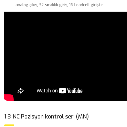
analog çıkış, 32 sıcaklık giriş, 16 Loadcell giriştir.
1.3 NC Pozisyon kontrol seri (MN)