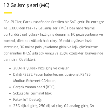
1.2 Gelişmiş seri (MC)
FBs-PLC’ler, Fatek tarafından üretilen bir SoC içerir. Bu entegre
ile 13.000’den faz>
1.2 Gelişmiş seri (MC)
z beş haberleşme
portu, dört set yüksek hızlı giriş donanımı, NC pozisyonlama ve
kontrol, dört set yüksek hızlı çıkışı, 16 nokta yüksek hızlı
interrupt, 36 nokta pals yakalama girişi ve lojik çözümleme
donanımları (HLS) gibi çok yönlü ve güçlü özellikleri bünyesinde
barındırır. Özellikleri;
200kHz yüksek hızlı giriş ve çıkışlar
Dahili RS232 Facon haberleşme, opsiyonel RS485
Modbus,Ethernet,CANopen,
Gerçek zaman saati (RTC),
Sökülebilir terminal blok,
Fatek IoT Desteği,
256 dijital giriş, 256 dijital çıkış, 64 analog giriş, 64