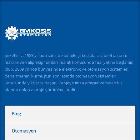
Şirketimiz, 1988 yılında izmir de bir aile şirketi olarak, özel tasarım
makine ve kalıp ekipmanları imalatı konusunda faaliyetine başlamış
olup, 2009 yılında bünyesinde elektronik ve otomasyon sistemleri
departmanını kurmuştur. sonrasında otomasyon sistemleri
konusunda yüzlerce başarılı projeye imza atmıştır ve halen bu
alanda onlarca proje yürütülmektedir.
Blog
Otomasyon