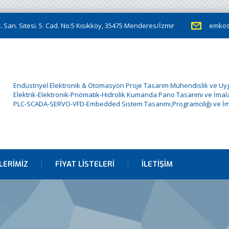
 San. Sitesi. 5. Cad. No:5 Kısıkköy, 35475 Menderes/İzmir
emkos
Endüstriyel Elektronik & Otomasyon Proje Tasarım Mühendislik ve U
Elektrik-Elektronik-Pnömatik-Hidrolik Kumanda Pano Tasarımı ve İmala
PLC-SCADA-SERVO-VFD-Embedded Sistem Tasarımı,Programcılığı ve İm
LERIMIZ
FIYAT LISTELERI
İLETIŞIM