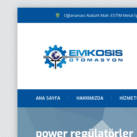
Oğlananası Atatürk Mah. ESTİM Metal İş.
ANA SAYFA
HAKKIMIZDA
HIZMET
power regülatörler