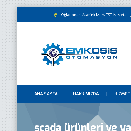
Oğlananası Atatürk Mah. ESTİM Metal İş.
ANA SAYFA
HAKKIMIZDA
HIZMET
scada ürünleri ve y