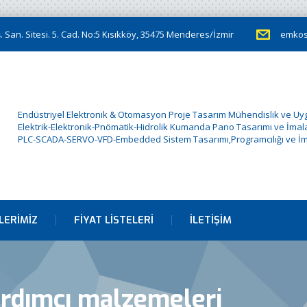
 San. Sitesi. 5. Cad. No:5 Kısıkköy, 35475 Menderes/İzmir
emkos
Endüstriyel Elektronik & Otomasyon Proje Tasarım Mühendislik ve U
Elektrik-Elektronik-Pnömatik-Hidrolik Kumanda Pano Tasarımı ve İmala
PLC-SCADA-SERVO-VFD-Embedded Sistem Tasarımı,Programcılığı ve İm
LERIMIZ
FIYAT LISTELERI
İLETIŞIM
ardımcı malzemeleri