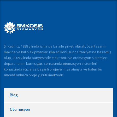
Şirketimiz, 1988 yılında izmir de bir aile şirketi olarak, özel tasarım
makine ve kalıp ekipmanları imalatı konusunda faaliyetine başlamış
olup, 2009 yılında bünyesinde elektronik ve otomasyon sistemleri
departmanını kurmuştur. sonrasında otomasyon sistemleri
konusunda yüzlerce başarılı projeye imza atmıştır ve halen bu
alanda onlarca proje yürütülmektedir.
Blog
Otomasyon